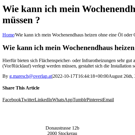
Wie kann ich mein Wochenendha
müssen ?
Home
/
Wie kann ich mein Wochenendhaus heizen ohne eine Öl oder 
Wie kann ich mein Wochenendhaus heizen 
Hierfür bieten sich Flächenspeicher- oder Infrarotheizungen sehr gut
(Vor/Rücklauf) verlegt werden müssen, gestaltet sich die Installation 
By
g.maresch@overlap.at
|
2022-10-17T16:44:18+00:00
August 26th,
Share This Article
Facebook
Twitter
LinkedIn
WhatsApp
Tumblr
Pinterest
Email
Donaustrasse 12b
2000 Stockerau