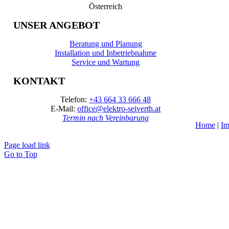
Österreich
UNSER ANGEBOT
Beratung und Planung
Installation und Inbetriebnahme
Service und Wartung
KONTAKT
Telefon:
+43 664 33 666 48
E-Mail:
office@elektro-seiverth.at
Termin nach Vereinbarung
Home
|
Im
Page load link
Go to Top